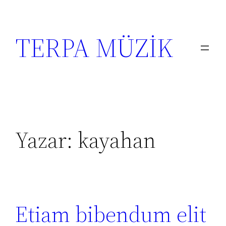
İçeriğe
geç
TERPA MÜZİK
Yazar:
kayahan
Etiam bibendum elit